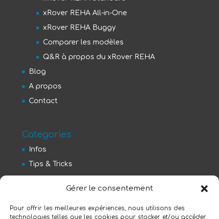
xRover REHA All-in-One
xRover REHA Buggy
Comparer les modèles
Q&R à propos du xRover REHA
Blog
A propos
Contact
Categories
Infos
Tips & Tricks
Gérer le consentement
Pourquoi adopter un xRover REHA ?
Pour offrir les meilleures expériences, nous utilisons des
xRover REHA au salon Reva 2025
technologies telles que les cookies pour stocker et/ou accéder