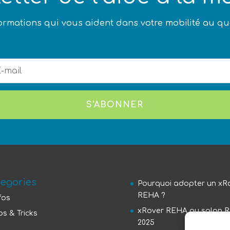
ormations qui vous aident dans votre mobilité au qu
S'ABONNER
tegories
Pourquoi adopter un xR
REHA ?
fos
xRover REHA au salon 
ps & Tricks
2025