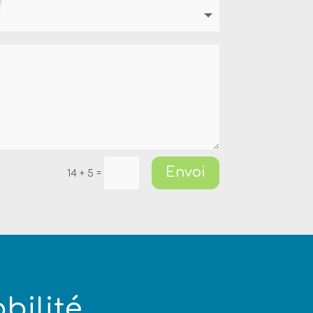
Envoi
=
14 + 5
bilité