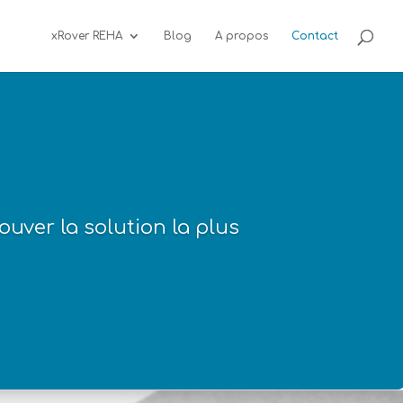
xRover REHA
Blog
A propos
Contact
uver la solution la plus