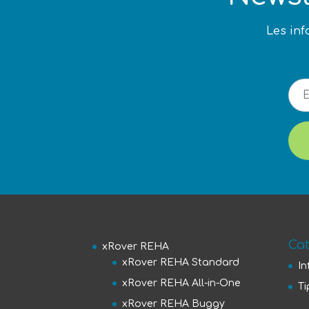
Les inf
Ca
xRover REHA
xRover REHA Standard
In
xRover REHA All-in-One
Ti
xRover REHA Buggy