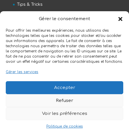
Tips & Tricks
Gérer le consentement
Pourquoi adopter un xRover REHA ?
Pour offrir les meilleures expériences, nous utilisons des
xRover REHA au salon Reva 2025
technologies telles que les cookies pour stocker et/ou accéder
aux informations des appareils. Le fait de consentir à ces
xRover aux 10Km de Uccle 2025
technologies nous permettra de traiter des données telles que
Mobilité douce pour les PMR
le comportement de navigation ou les ID uniques sur ce site. Le
fait de ne pas consentir ou de retirer son consentement peut
Les 20 km de Bruxelles avec le xRover
avoir un effet négatif sur certaines caractéristiques et fonctions.
Gérer les services
Conditions générales BMS-Ortho
Accepter
Politique de cookies (UE)
Refuser
Voir les préférences
Politique de cookies